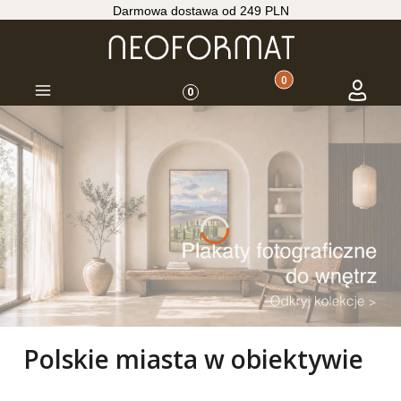
Darmowa dostawa od 249 PLN
Produkty w koszyku: 
Koszyk
Zaloguj s
Menu
0
Polskie miasta w obiektywie