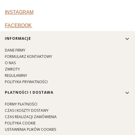
INSTAGRAM
FACEBOOK
Linki w stopce
INFORMACJE
DANE FIRMY
FORMULARZ KONTAKTOWY
O NAS
ZWROTY
REGULAMINY
POLITYKA PRYWATNOŚCI
PŁATNOŚCI I DOSTAWA
FORMY PŁATNOŚCI
CZAS I KOSZTY DOSTAWY
CZAS REALIZACJI ZAMÓWIENIA
POLITYKA COOKIE
USTAWIENIA PLIKÓW COOKIES