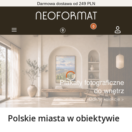
Darmowa dostawa od 249 PLN
Produkty w koszyku: 
Koszyk
Zaloguj s
Menu
0
Polskie miasta w obiektywie