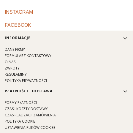
INSTAGRAM
FACEBOOK
Linki w stopce
INFORMACJE
DANE FIRMY
FORMULARZ KONTAKTOWY
O NAS
ZWROTY
REGULAMINY
POLITYKA PRYWATNOŚCI
PŁATNOŚCI I DOSTAWA
FORMY PŁATNOŚCI
CZAS I KOSZTY DOSTAWY
CZAS REALIZACJI ZAMÓWIENIA
POLITYKA COOKIE
USTAWIENIA PLIKÓW COOKIES